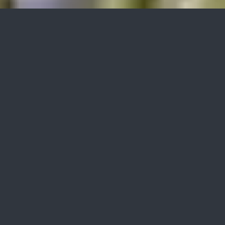
»bio-algeen«
Anwendungsgebiete