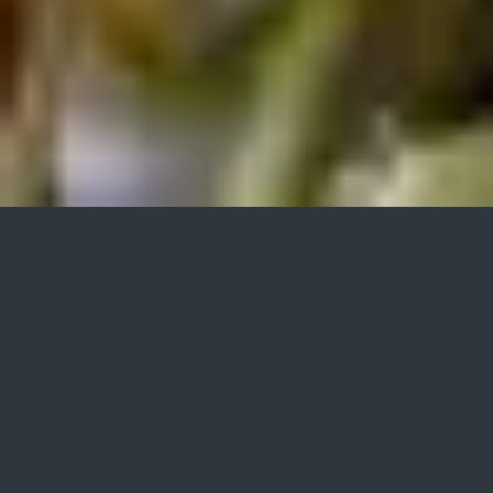
»bio-algeen«
application