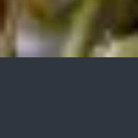
»bio-algeen«
application