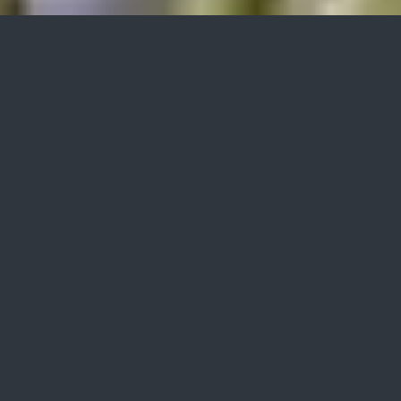
»bio-algeen«
Anwendungsgebiete