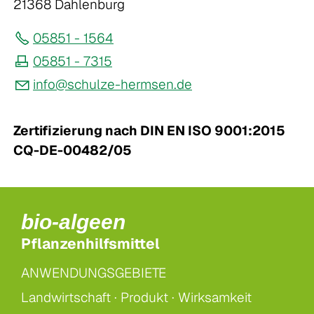
21368 Dahlenburg
05851 - 1564
05851 - 7315
nf
sch
lz
-h
rms
n
d
Zertifizierung nach DIN EN ISO 9001:2015
CQ-DE-00482/05
bio-algeen
Pflanzenhilfsmittel
ANWENDUNGSGEBIETE
Landwirtschaft ·
Produkt ·
Wirksamkeit