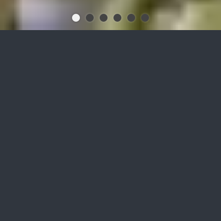
Steigern Sie mit
biofermat
Granulat
die Leistung Ihrer Biogasanlage
bei gleichzeitig
biologischer Gasreinigung